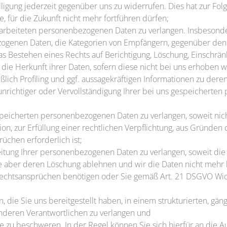
ligung jederzeit gegenüber uns zu widerrufen. Dies hat zur Folg
e, für die Zukunft nicht mehr fortführen dürfen;
rarbeiteten personenbezogenen Daten zu verlangen. Insbesonde
ogenen Daten, die Kategorien von Empfängern, gegenüber dene
s Bestehen eines Rechts auf Berichtigung, Löschung, Einschrä
die Herkunft ihrer Daten, sofern diese nicht bei uns erhoben 
lich Profiling und ggf. aussagekräftigen Informationen zu deren
unrichtiger oder Vervollständigung Ihrer bei uns gespeicherte
peicherten personenbezogenen Daten zu verlangen, soweit nic
n, zur Erfüllung einer rechtlichen Verpflichtung, aus Gründen 
chen erforderlich ist;
tung Ihrer personenbezogenen Daten zu verlangen, soweit die R
Sie aber deren Löschung ablehnen und wir die Daten nicht mehr 
echtsansprüchen benötigen oder Sie gemäß Art. 21 DSGVO Wi
die Sie uns bereitgestellt haben, in einem strukturierten, gä
anderen Verantwortlichen zu verlangen und
 zu beschweren. In der Regel können Sie sich hierfür an die A